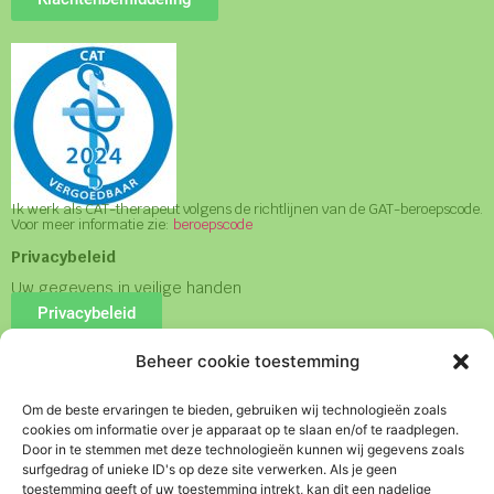
Ik werk als CAT-therapeut volgens de richtlijnen van de GAT-beroepscode.
Voor meer informatie zie:
beroepscode
Privacybeleid
Uw gegevens in veilige handen
Privacybeleid
Beheer cookie toestemming
Algemene Voorwaarden
Om de beste ervaringen te bieden, gebruiken wij technologieën zoals
Algemene Voorwaarden
cookies om informatie over je apparaat op te slaan en/of te raadplegen.
Door in te stemmen met deze technologieën kunnen wij gegevens zoals
Lees vooraf mijn
Huisregels
surfgedrag of unieke ID's op deze site verwerken. Als je geen
toestemming geeft of uw toestemming intrekt, kan dit een nadelige