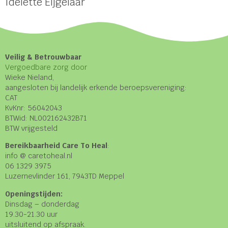
Idelette Eijgelaar
Veilig & Betrouwbaar
Vergoedbare zorg door
Wieke Nieland,
aangesloten bij landelijk erkende beroepsvereniging:
CAT
KvKnr: 56042043
BTWid: NL002162432B71
BTW vrijgesteld
Bereikbaarheid Care To Heal
:
info @ caretoheal.nl
06 1329 3975
Luzernevlinder 161, 7943TD Meppel
Openingstijden:
Dinsdag – donderdag
19.30-21.30 uur
uitsluitend op afspraak.