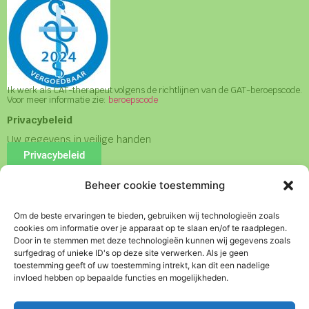
Ik werk als CAT-therapeut volgens de richtlijnen van de GAT-beroepscode.
Voor meer informatie zie:
beroepscode
Privacybeleid
Uw gegevens in veilige handen
Privacybeleid
Beheer cookie toestemming
Algemene Voorwaarden
Om de beste ervaringen te bieden, gebruiken wij technologieën zoals
Algemene Voorwaarden
cookies om informatie over je apparaat op te slaan en/of te raadplegen.
Door in te stemmen met deze technologieën kunnen wij gegevens zoals
Lees vooraf mijn
Huisregels
surfgedrag of unieke ID's op deze site verwerken. Als je geen
toestemming geeft of uw toestemming intrekt, kan dit een nadelige
invloed hebben op bepaalde functies en mogelijkheden.
Behandelovereenkomst
Ik vraag voor behandeling een behandelovereenkomst te