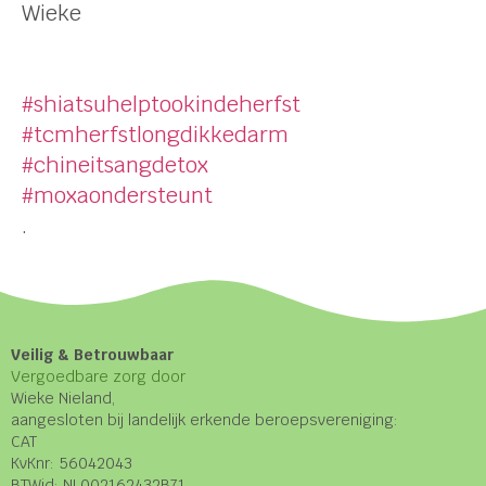
Wieke
#shiatsuhelptookindeherfst
#tcmherfstlongdikkedarm
#chineitsangdetox
#moxaondersteunt
.
Veilig & Betrouwbaar
Vergoedbare zorg door
Wieke Nieland,
aangesloten bij landelijk erkende beroepsvereniging:
CAT
KvKnr: 56042043
BTWid: NL002162432B71